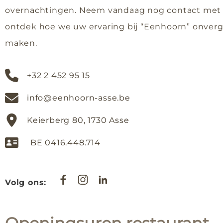
overnachtingen. Neem vandaag nog contact met 
ontdek hoe we uw ervaring bij “Eenhoorn” onverg
maken.
+32 2 452 95 15
info@eenhoorn-asse.be
Keierberg 80, 1730 Asse
BE 0416.448.714
Volg ons: