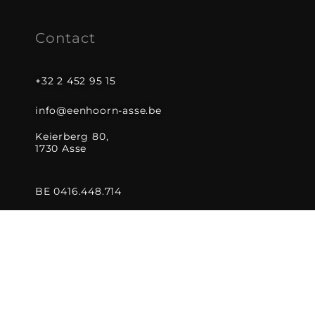
Contact
+32 2 452 95 15
info@eenhoorn-asse.be
Keierberg 80,
1730 Asse
BE 0416.448.714
Website laten maken
door Conversal