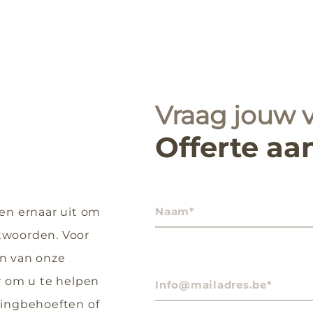
Vraag jouw v
Offerte aa
N
en ernaar uit om
a
a
twoorden. Voor
m
en van onze
E
r om u te helpen
-
m
ringbehoeften of