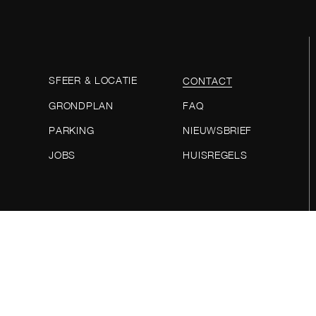
SFEER & LOCATIE
CONTACT
FAQ
GRONDPLAN
NIEUWSBRIEF
PARKING
HUISREGELS
JOBS
Privacybeleid
–
Cookiebeleid
–
Sitemap